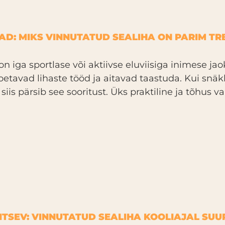
D: MIKS VINNUTATUD SEALIHA ON PARIM TRE
on iga sportlase või aktiivse eluviisiga inimese ja
etavad lihaste tööd ja aitavad taastuda. Kui snäk
 siis pärsib see sooritust. Üks praktiline ja tõhus v
AITSEV: VINNUTATUD SEALIHA KOOLIAJAL SUU