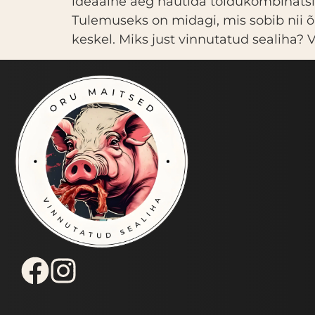
ideaalne aeg nautida toidukombinatsi
Tulemuseks on midagi, mis sobib nii õ
keskel. Miks just vinnutatud sealiha? 