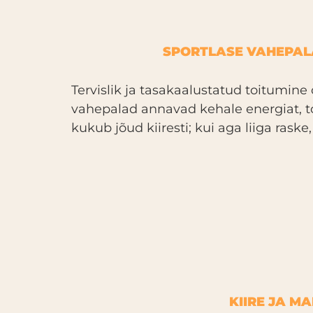
SPORTLASE VAHEPALA
Tervislik ja tasakaalustatud toitumine 
vahepalad annavad kehale energiat, to
kukub jõud kiiresti; kui aga liiga raske,
KIIRE JA M