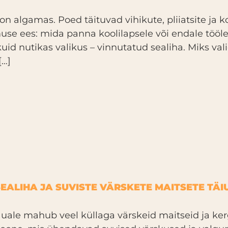
n algamas. Poed täituvad vihikute, pliiatsite ja k
 ees: mida panna koolilapsele või endale tööle ka
uid nutikas valikus – vinnutatud sealiha. Miks vali
[…]
EALIHA JA SUVISTE VÄRSKETE MAITSETE TÄI
uale mahub veel küllaga värskeid maitseid ja kerg