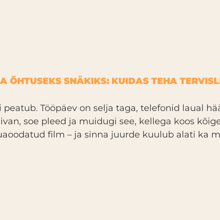
A ÕHTUSEKS SNÄKIKS: KUIDAS TEHA TERVISL
peatub. Tööpäev on selja taga, telefonid laual hä
iivan, soe pleed ja muidugi see, kellega koos kõi
kauaoodatud film – ja sinna juurde kuulub alati ka m