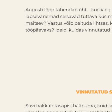
Augusti lõpp tähendab üht – kooliaeg o
lapsevanemad seisavad tuttava küsimuse
maitsev? Vastus võib peituda lihtsas, k
tööpäevaks? Ideid, kuidas vinnutatud 
VINNUTATUD S
Suvi hakkab tasapisi hääbuma, kuid la