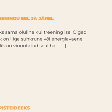
ENINGU EEL JA JÄREL
oks sama oluline kui treening ise. Õiged
k on liiga suhkrune või energiavaene,
alik on vinnutatud sealiha – […]
PISTEIDEEKS