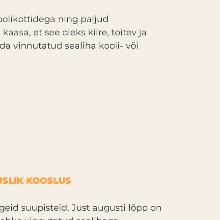
oolikottidega ning paljud
asa, et see oleks kiire, toitev ja
da vinnutatud sealiha kooli- või
USLIK KOOSLUS
eid suupisteid. Just augusti lõpp on