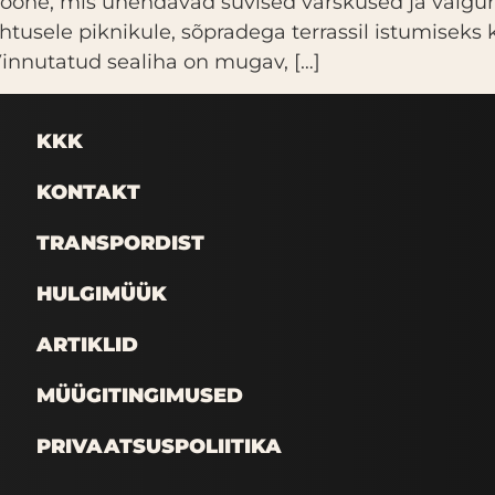
oone, mis ühendavad suvised värskused ja valgur
htusele piknikule, sõpradega terrassil istumiseks 
Vinnutatud sealiha on mugav, […]
KKK
KONTAKT
TRANSPORDIST
HULGIMÜÜK
ARTIKLID
MÜÜGITINGIMUSED
PRIVAATSUSPOLIITIKA