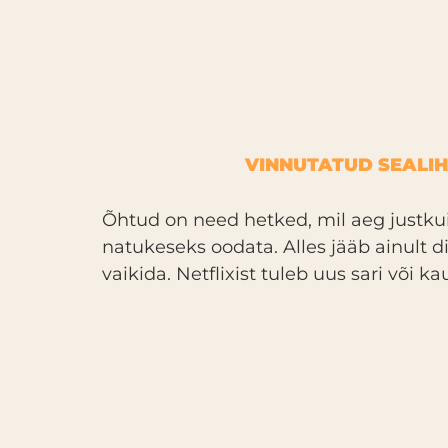
VINNUTATUD SEALIH
Õhtud on need hetked, mil aeg justkui 
natukeseks oodata. Alles jääb ainult d
vaikida. Netflixist tuleb uus sari või 