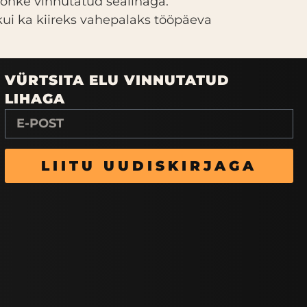
ohke vinnutatud sealihaga.
kui ka kiireks vahepalaks tööpäeva
VÜRTSITA ELU VINNUTATUD
LIHAGA
LIITU UUDISKIRJAGA