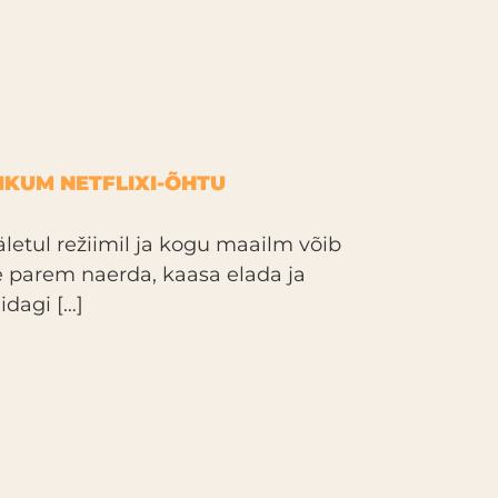
IKUM NETFLIXI-ÕHTU
äletul režiimil ja kogu maailm võib
ge parem naerda, kaasa elada ja
idagi […]