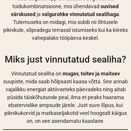
toidukombinatsioone, mis ühendavad
suvised
värskused
ja
valgurohke vinnutatud sealihaga
.
Tulemuseks on midagi, mis sobib nii õhtusele
piknikule, sõpradega terrassil istumiseks kui ka kiireks
vahepalaks tööpäeva keskel.
Miks just vinnutatud sealiha?
Vinnutatud sealiha on
mugav, toitev ja maitsev
suupiste, mida saab hõlpsasti kaasa võtta. See annab
vajalikku energiat aktiivseteks päevadeks ning aitab
püsida täiskõhutunde peal, ilma et peaks haarama
ebatervislike ampsude järele. Just suve lõpus, kui
piknikukorvid ja matkaseljakotid veel hoogsalt käigus
on, on see asendamatu kaaslane.