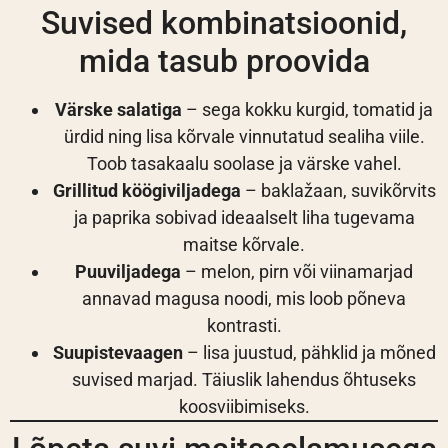
Suvised kombinatsioonid,
mida tasub proovida
Värske salatiga
– sega kokku kurgid, tomatid ja
ürdid ning lisa kõrvale vinnutatud sealiha viile.
Toob tasakaalu soolase ja värske vahel.
Grillitud köögiviljadega
– baklažaan, suvikõrvits
ja paprika sobivad ideaalselt liha tugevama
maitse kõrvale.
Puuviljadega
– melon, pirn või viinamarjad
annavad magusa noodi, mis loob põneva
kontrasti.
Suupistevaagen
– lisa juustud, pähklid ja mõned
suvised marjad. Täiuslik lahendus õhtuseks
koosviibimiseks.