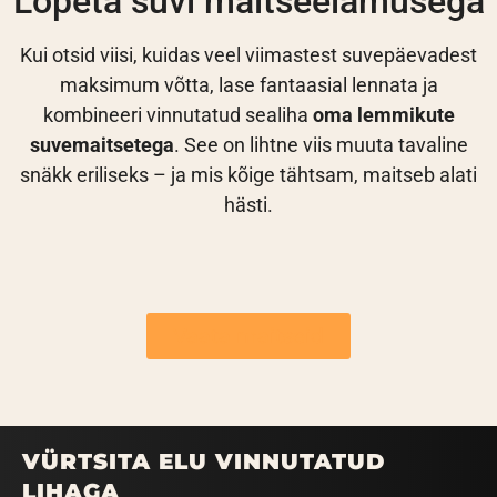
Lõpeta suvi maitseelamusega
Kui otsid viisi, kuidas veel viimastest suvepäevadest
maksimum võtta, lase fantaasial lennata ja
kombineeri vinnutatud sealiha
oma lemmikute
suvemaitsetega
. See on lihtne viis muuta tavaline
snäkk eriliseks – ja mis kõige tähtsam, maitseb alati
hästi.
Vaata maitseid
VÜRTSITA ELU VINNUTATUD
LIHAGA